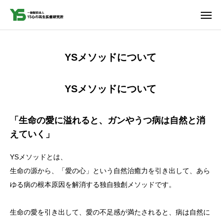
YSメソッドについて
お問合せ
YSメソッドについて
アクセス
YouTube
YS「心の再生」医療とは
「生命の愛に溢れると、ガンやうつ病は自然と消
えていく」
研究所について
YSメソッドとは、
事業者概要
生命の源から、「愛の心」という自然治癒力を引き出して、あら
ゆる病の根本原因を解消する独自独創メソッドです。
臨床報告
生命の愛を引き出して、愛の不足感が満たされると、病は自然に
お問い合わせ